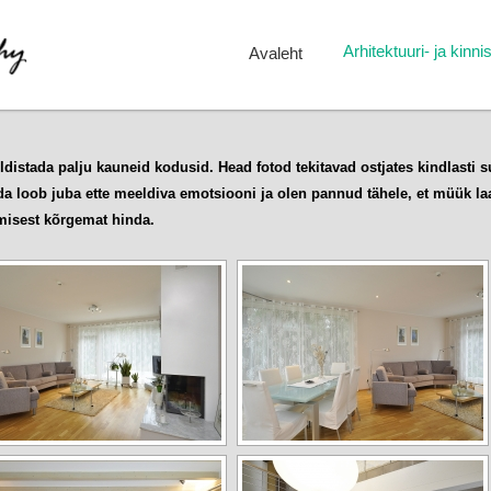
Arhitektuuri- ja kinn
Avaleht
ildistada palju kauneid kodusid. Head fotod tekitavad ostjates kindlasti
a loob juba ette meeldiva emotsiooni ja olen pannud tähele, et müük laab
isest kõrgemat hinda.