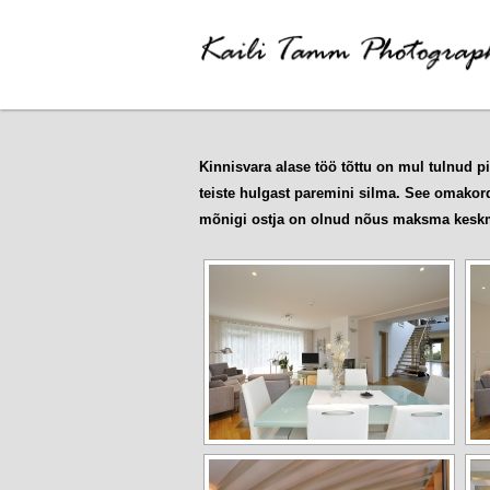
Kinnisvara alase töö tõttu on mul tulnud p
teiste hulgast paremini silma. See omakord
mõnigi ostja on olnud nõus maksma keskm