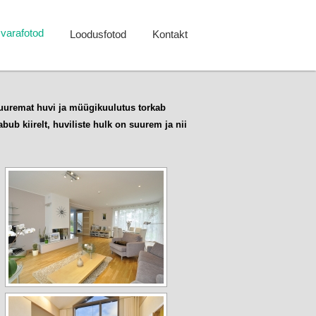
isvarafotod
Loodusfotod
Kontakt
 suuremat huvi ja müügikuulutus torkab
ub kiirelt, huviliste hulk on suurem ja nii